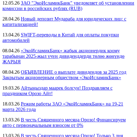
12.05.26
ЗАО "ЭкоИсламикБанк" уведомляет об установлении
комиссии в российских рублях (RUB)
28.04.26
Новый депозит Мудараба для юридических лиц: с
капитализацией!
13.04.26
SWIFT-переводы в Китай для оплаты покупки
автомобилей
08.04.26
«ЭкоИсламикБанк» жабык акционердик коому
тарабынан 2025-жыл үчүн дивиденддерди төлөө жөнүндө
ЖАРЫЯ
08.04.26
ОБЪЯВЛЕНИЕ о выплате дивидендов за 2025 год
Закрытым акционерным обществом «ЭкоИсламикБанк»
19.03.26
Айтыңыздар маарек болсун! Поздравляем с
праздником Орозо Айт!
18.03.26
Режим работы ЗАО «ЭкоИсламикБанк» на 19-21
марта 2026 года
13.03.26
В честь Священного месяца Орозо! Финансируем
авто с первоначальным взносом от 0%
13.03.26
В честь Священного месяца Орозо! Только 3 дня