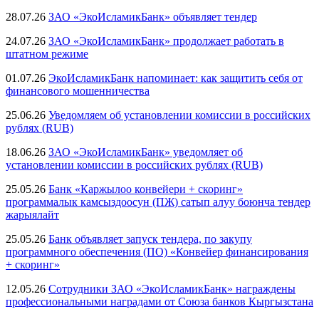
28.07.26
ЗАО «ЭкоИсламикБанк» объявляет тендер
24.07.26
ЗАО «ЭкоИсламикБанк» продолжает работать в
штатном режиме
01.07.26
ЭкоИсламикБанк напоминает: как защитить себя от
финансового мошенничества
25.06.26
Уведомляем об установлении комиссии в российских
рублях (RUB)
18.06.26
ЗАО «ЭкоИсламикБанк» уведомляет об
установлении комиссии в российских рублях (RUB)
25.05.26
Банк «Каржылоо конвейери + скоринг»
программалык камсыздоосун (ПЖ) сатып алуу боюнча тендер
жарыялайт
25.05.26
Банк объявляет запуск тендера, по закупу
программного обеспечения (ПО) «Конвейер финансирования
+ скоринг»
12.05.26
Сотрудники ЗАО «ЭкоИсламикБанк» награждены
профессиональными наградами от Союза банков Кыргызстана