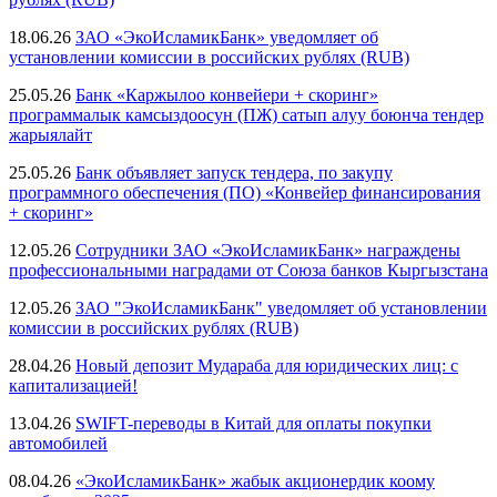
18.06.26
ЗАО «ЭкоИсламикБанк» уведомляет об
установлении комиссии в российских рублях (RUB)
25.05.26
Банк «Каржылоо конвейери + скоринг»
программалык камсыздоосун (ПЖ) сатып алуу боюнча тендер
жарыялайт
25.05.26
Банк объявляет запуск тендера, по закупу
программного обеспечения (ПО) «Конвейер финансирования
+ скоринг»
12.05.26
Сотрудники ЗАО «ЭкоИсламикБанк» награждены
профессиональными наградами от Союза банков Кыргызстана
12.05.26
ЗАО "ЭкоИсламикБанк" уведомляет об установлении
комиссии в российских рублях (RUB)
28.04.26
Новый депозит Мудараба для юридических лиц: с
капитализацией!
13.04.26
SWIFT-переводы в Китай для оплаты покупки
автомобилей
08.04.26
«ЭкоИсламикБанк» жабык акционердик коому