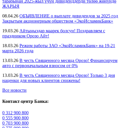
тарабынан 2025-жыл үчүн дивиденддерди төлөө жөнүндө
ЖАРЫЯ
08.04.26
ОБЪЯВЛЕНИЕ о выплате дивидендов за 2025 год
Закрытым акционерным обществом «ЭкоИсламикБанк»
19.03.26
Айтыңыздар маарек болсун! Поздравляем с
праздником Орозо Айт!
18.03.26
Режим работы ЗАО «ЭкоИсламикБанк» на 19-21
марта 2026 года
13.03.26
В честь Священного месяца Орозо! Финансируем
авто с первоначальным взносом от 0%
13.03.26
В честь Священного месяца Орозо! Только 3 дня
наценки для новых клиентов снижены!
Все новости
Контакт-центр Банка:
0 312 900 800
0 555 900 800
0 703 900 800