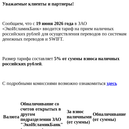
Уважаемые клиенты и партнеры!
Сообщаем, что с
19 июня 2026 года
в ЗАО
«ЭкоИсламикБанк» вводится тариф на прием наличных
российских рублей для осуществления переводов по системам
денежных переводов и SWIFT.
Размер тарифа составляет
5% от суммы взноса наличных
российских рублей
.
С подробными комиссиями возможно ознакомиться
здесь
Обналичивание со
счетов открытых в
За взнос
другом
Обналичивание
Валюта
наличными
подразделении ЗАО
(от суммы)
(от суммы)
"ЭкоИсламикБанк"