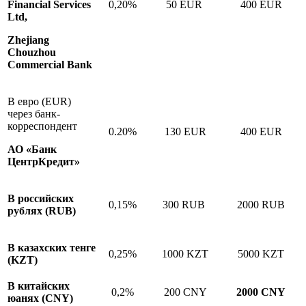
Financial Services
0,20%
50 EUR
400 EUR
Ltd,
Zhejiang
Chouzhou
Commercial Bank
В евро (EUR)
через банк-
корреспондент
0.20%
130 EUR
400 EUR
АО «Банк
ЦентрКредит»
В российских
0,15%
300 RUB
2000 RUB
рублях (RUB)
В казахских тенге
0,25%
1000 KZT
5000 KZT
(KZT)
В китайских
0,2%
200
СNY
2000
СNY
юанях (СNY)