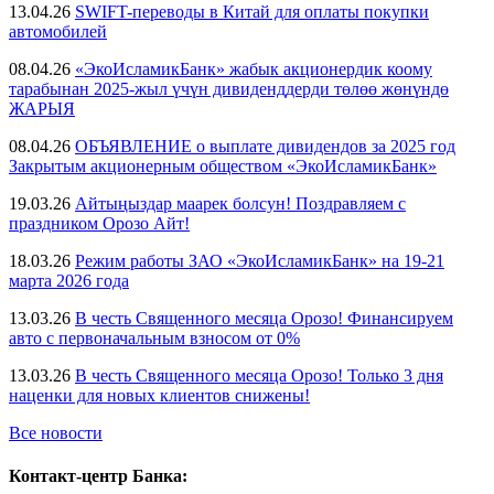
13.04.26
SWIFT-переводы в Китай для оплаты покупки
автомобилей
08.04.26
«ЭкоИсламикБанк» жабык акционердик коому
тарабынан 2025-жыл үчүн дивиденддерди төлөө жөнүндө
ЖАРЫЯ
08.04.26
ОБЪЯВЛЕНИЕ о выплате дивидендов за 2025 год
Закрытым акционерным обществом «ЭкоИсламикБанк»
19.03.26
Айтыңыздар маарек болсун! Поздравляем с
праздником Орозо Айт!
18.03.26
Режим работы ЗАО «ЭкоИсламикБанк» на 19-21
марта 2026 года
13.03.26
В честь Священного месяца Орозо! Финансируем
авто с первоначальным взносом от 0%
13.03.26
В честь Священного месяца Орозо! Только 3 дня
наценки для новых клиентов снижены!
Все новости
Контакт-центр Банка: