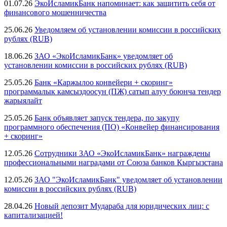
01.07.26
ЭкоИсламикБанк напоминает: как защитить себя от
финансового мошенничества
25.06.26
Уведомляем об установлении комиссии в российских
рублях (RUB)
18.06.26
ЗАО «ЭкоИсламикБанк» уведомляет об
установлении комиссии в российских рублях (RUB)
25.05.26
Банк «Каржылоо конвейери + скоринг»
программалык камсыздоосун (ПЖ) сатып алуу боюнча тендер
жарыялайт
25.05.26
Банк объявляет запуск тендера, по закупу
программного обеспечения (ПО) «Конвейер финансирования
+ скоринг»
12.05.26
Сотрудники ЗАО «ЭкоИсламикБанк» награждены
профессиональными наградами от Союза банков Кыргызстана
12.05.26
ЗАО "ЭкоИсламикБанк" уведомляет об установлении
комиссии в российских рублях (RUB)
28.04.26
Новый депозит Мудараба для юридических лиц: с
капитализацией!