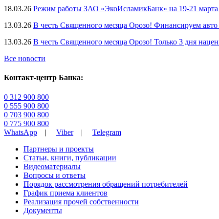
18.03.26
Режим работы ЗАО «ЭкоИсламикБанк» на 19-21 марта 
13.03.26
В честь Священного месяца Орозо! Финансируем авто
13.03.26
В честь Священного месяца Орозо! Только 3 дня наце
Все новости
Контакт-центр Банка:
0 312 900 800
0 555 900 800
0 703 900 800
0 775 900 800
WhatsApp
|
Viber
|
Telegram
Партнеры и проекты
Статьи, книги, публикации
Видеоматериалы
Вопросы и ответы
Порядок рассмотрения обращений потребителей
График приема клиентов
Реализация прочей собственности
Документы