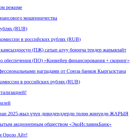
ом режиме
инансового мошенничества
рублях (RUB)
комиссии в российских рублях (RUB)
 камсыздоосун (ПЖ) сатып алуу боюнча тендер жарыялайт
ого обеспечения (ПО) «Конвейер финансирования + скоринг»
ессиональными наградами от Союза банков Кыргызстана
комиссии в российских рублях (RUB)
итализацией!
билей
нан 2025-жыл үчүн дивиденддерди төлөө жөнүндө ЖАРЫЯ
крытым акционерным обществом «ЭкоИсламикБанк»
м Орозо Айт!