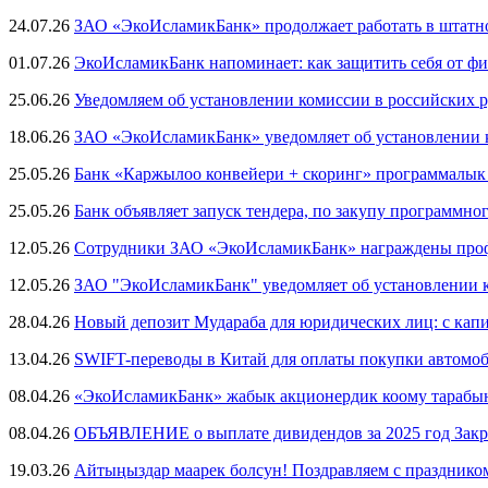
24.07.26
ЗАО «ЭкоИсламикБанк» продолжает работать в штатн
01.07.26
ЭкоИсламикБанк напоминает: как защитить себя от ф
25.06.26
Уведомляем об установлении комиссии в российских 
18.06.26
ЗАО «ЭкоИсламикБанк» уведомляет об установлении 
25.05.26
Банк «Каржылоо конвейери + скоринг» программалык
25.05.26
Банк объявляет запуск тендера, по закупу программн
12.05.26
Сотрудники ЗАО «ЭкоИсламикБанк» награждены проф
12.05.26
ЗАО "ЭкоИсламикБанк" уведомляет об установлении 
28.04.26
Новый депозит Мудараба для юридических лиц: с кап
13.04.26
SWIFT-переводы в Китай для оплаты покупки автомо
08.04.26
«ЭкоИсламикБанк» жабык акционердик коому тарабы
08.04.26
ОБЪЯВЛЕНИЕ о выплате дивидендов за 2025 год За
19.03.26
Айтыңыздар маарек болсун! Поздравляем с празднико