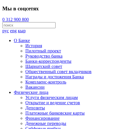
Мы в соцсетях
0 312 900 800
рус
eng
кыр
О Банке
История
Пилотный проект
Руководство банка
Банки-корреспонденты
Шариатский совет
Общественный совет вкладчиков
Награды и достижения Банка
Комплаенс-контроль
Вакансии
Физические лица
Услуги физическим лицам
Открытие и ведение счетов
Депозиты
Платежные банковские карты
Финансирование
Денежные переводы
Сейфовые ячейки