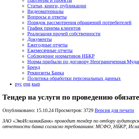
Партнеры и проекты
Статьи, книги, публикации
Видеоматериалы
Вопросы и ответы
Порядок рассмотрения обращений потребителей
График приема клиентов
Реализация прочей собственности
Документы
Ежегодные отчеты
Ежемесячные отчеты
Соблюдение нормативов НБКР
Норма прибыли по договору Неограниченная Муда
Бренд
Реквизиты Банка
Политика обработки персональных данных
рус
eng
кыр
Тендер на услуги по проведению обязате
Опубликовано: 15.10.24 Просмотров: 3729
Версия для печати
ЗАО «ЭкоИсламикБанк» проводит тендер по отбору аудиторской
отчетности банка согласно требованиям: МСФО, НБКР, Ислам