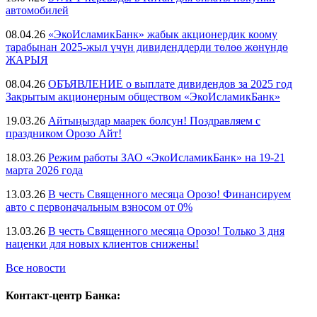
автомобилей
08.04.26
«ЭкоИсламикБанк» жабык акционердик коому
тарабынан 2025-жыл үчүн дивиденддерди төлөө жөнүндө
ЖАРЫЯ
08.04.26
ОБЪЯВЛЕНИЕ о выплате дивидендов за 2025 год
Закрытым акционерным обществом «ЭкоИсламикБанк»
19.03.26
Айтыңыздар маарек болсун! Поздравляем с
праздником Орозо Айт!
18.03.26
Режим работы ЗАО «ЭкоИсламикБанк» на 19-21
марта 2026 года
13.03.26
В честь Священного месяца Орозо! Финансируем
авто с первоначальным взносом от 0%
13.03.26
В честь Священного месяца Орозо! Только 3 дня
наценки для новых клиентов снижены!
Все новости
Контакт-центр Банка: