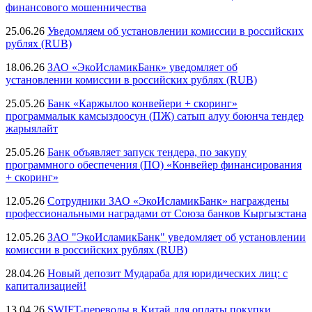
финансового мошенничества
25.06.26
Уведомляем об установлении комиссии в российских
рублях (RUB)
18.06.26
ЗАО «ЭкоИсламикБанк» уведомляет об
установлении комиссии в российских рублях (RUB)
25.05.26
Банк «Каржылоо конвейери + скоринг»
программалык камсыздоосун (ПЖ) сатып алуу боюнча тендер
жарыялайт
25.05.26
Банк объявляет запуск тендера, по закупу
программного обеспечения (ПО) «Конвейер финансирования
+ скоринг»
12.05.26
Сотрудники ЗАО «ЭкоИсламикБанк» награждены
профессиональными наградами от Союза банков Кыргызстана
12.05.26
ЗАО "ЭкоИсламикБанк" уведомляет об установлении
комиссии в российских рублях (RUB)
28.04.26
Новый депозит Мудараба для юридических лиц: с
капитализацией!
13.04.26
SWIFT-переводы в Китай для оплаты покупки