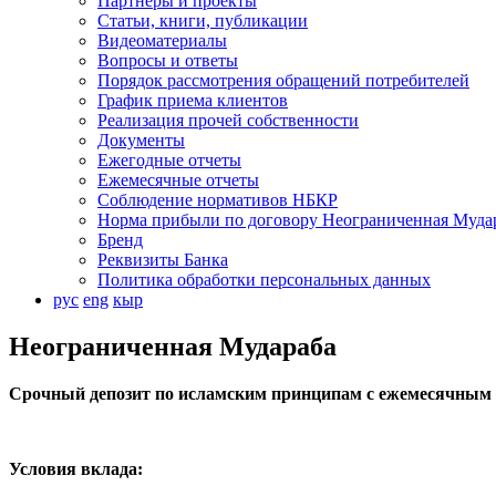
Партнеры и проекты
Статьи, книги, публикации
Видеоматериалы
Вопросы и ответы
Порядок рассмотрения обращений потребителей
График приема клиентов
Реализация прочей собственности
Документы
Ежегодные отчеты
Ежемесячные отчеты
Соблюдение нормативов НБКР
Норма прибыли по договору Неограниченная Муда
Бренд
Реквизиты Банка
Политика обработки персональных данных
рус
eng
кыр
Неограниченная Мудараба
Срочный депозит по исламским принципам с ежемесячным
Условия вклада: