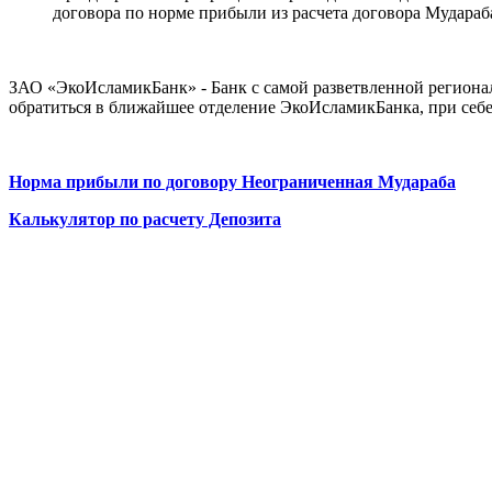
договора по норме прибыли из расчета договора Мудараб
ЗАО «ЭкоИсламикБанк» - Банк с самой разветвленной регионал
обратиться в ближайшее отделение ЭкоИсламикБанка, при се
Норма прибыли по договору Неограниченная Мудараба
Калькулятор по расчету Депозита