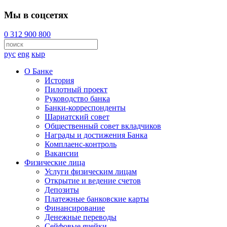
Мы в соцсетях
0 312 900 800
рус
eng
кыр
О Банке
История
Пилотный проект
Руководство банка
Банки-корреспонденты
Шариатский совет
Общественный совет вкладчиков
Награды и достижения Банка
Комплаенс-контроль
Вакансии
Физические лица
Услуги физическим лицам
Открытие и ведение счетов
Депозиты
Платежные банковские карты
Финансирование
Денежные переводы
Сейфовые ячейки